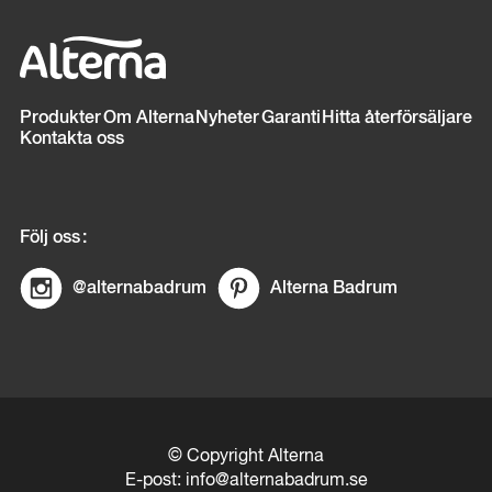
Sidfot
Produkter
Om Alterna
Nyheter
Garanti
Hitta återförsäljare
Kontakta oss
Följ oss
@alternabadrum
Alterna Badrum
© Copyright Alterna
E-post:
info@alternabadrum.se