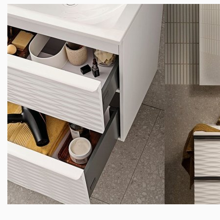
Mitt badrum
Arkitekter
Produkter
Se alla
Serier
Rita ditt badrum
Om Alterna
Inspiration
Showroom
Kontakta oss