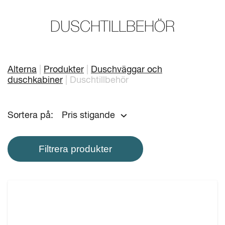
Mitt badrum
Arkitekter
DUSCHTILLBEHÖR
Produkter
Se alla
Serier
Alterna
Produkter
Duschväggar och
duschkabiner
Duschtillbehör
Rita ditt badrum
Sortera på:
Pris stigande
Om Alterna
Inspiration
Filtrera produkter
Showroom
Kontakta oss