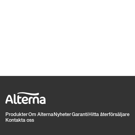
Sidfot
Produkter
Om Alterna
Nyheter
Garanti
Hitta återförsäljare
Kontakta oss