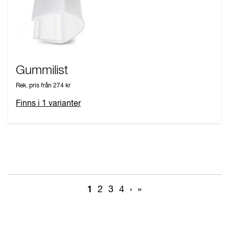
Gummilist
Rek. pris från
274 kr
Finns i
1
varianter
1
2
3
4
›
»