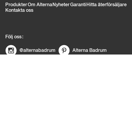
Sidfot
Produkter
Om Alterna
Nyheter
Garanti
Hitta återförsäljare
Kontakta oss
Följ oss
@alternabadrum
Alterna Badrum
© Copyright Alterna
E-post:
info@alternabadrum.se