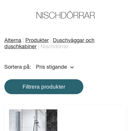
Mitt badrum
Arkitekter
NISCHDÖRRAR
Produkter
Se alla
Serier
Alterna
Produkter
Duschväggar och
duschkabiner
Nischdörrar
Rita ditt badrum
Sortera på:
Pris stigande
Om Alterna
Inspiration
Filtrera produkter
Showroom
Kontakta oss