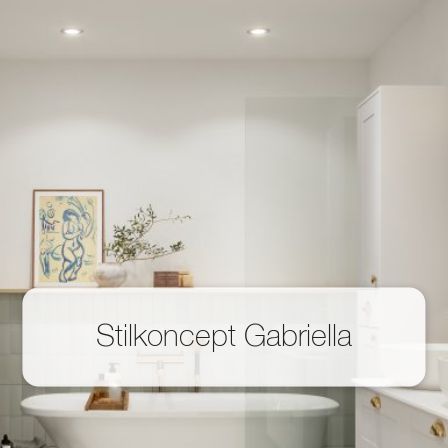
Mitt badrum
Arkitekter
Produkter
Se alla
Serier
Rita ditt badrum
Om Alterna
Inspiration
Showroom
Stilkoncept Gabriella
Kontakta oss