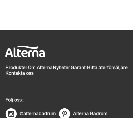
Sidfot
Produkter
Om Alterna
Nyheter
Garanti
Hitta återförsäljare
Kontakta oss
Följ oss
@alternabadrum
Alterna Badrum