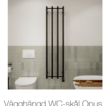
Vägghängd WC-skål Opus