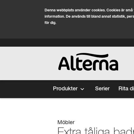
Denna webbplats använder cookies. Cookies är små t
information. De används till bland annat statistik, pe
för dig.
Hoppa till huvudinnehåll
Category
Produkter
Serier
Rita d
Möbler
Extra tåliga ba