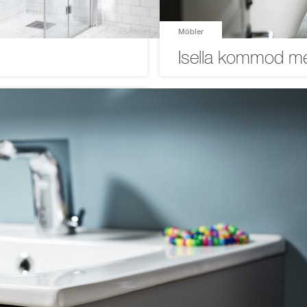
Möbler
Isella kommod me