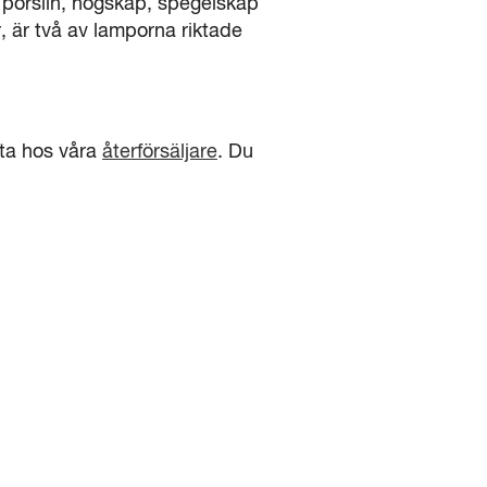
 porslin, högskåp, spegelskåp
, är två av lamporna riktade
mta hos våra
återförsäljare
. Du