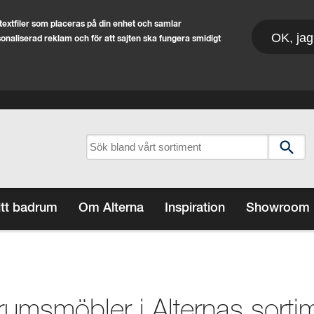
extfiler som placeras på din enhet och samlar
OK, jag
rsonaliserad reklam och för att sajten ska fungera smidigt
itt badrum
Om Alterna
Inspiration
Showroom
drumsmöbler i Alternas sorti