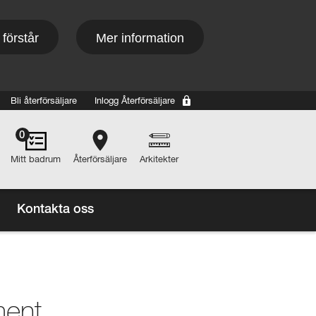
 förstår
Mer information
Bli återförsäljare
Inlogg Återförsäljare
Main navigation
0
Mitt badrum
Återförsäljare
Arkitekter
Kontakta oss
ment