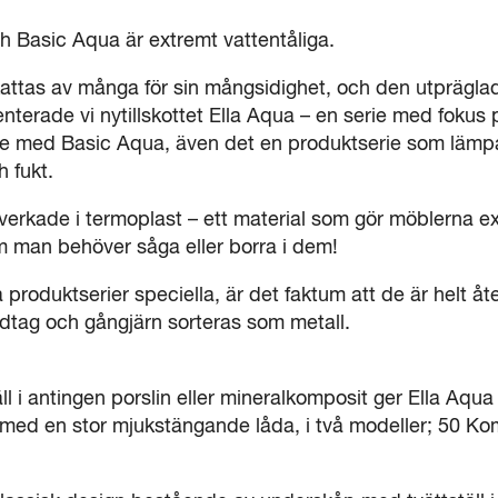
h Basic Aqua är extremt vattentåliga.
attas av många för sin mångsidighet, och den utprägl
senterade vi nytillskottet Ella Aqua – en serie med fokus 
re med Basic Aqua, även det en produktserie som lämpar
h fukt.
lverkade i termoplast – ett material som gör möblerna ex
om man behöver såga eller borra i dem!
 produktserier speciella, är det faktum att de är helt å
dtag och gångjärn sorteras som metall.
ll i antingen porslin eller mineralkomposit ger Ella Aqua
med en stor mjukstängande låda, i två modeller; 50 Ko