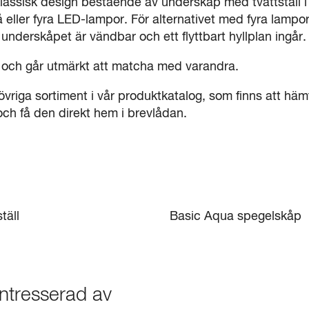
klassisk design bestående av underskåp med tvättställ i
ller fyra LED-lampor. För alternativet med fyra lampor
 underskåpet är vändbar och ett flyttbart hyllplan ingår.
a och går utmärkt att matcha med varandra.
vriga sortiment i vår produktkatalog, som finns att hä
ch få den direkt hem i brevlådan.
täll
Basic Aqua spegelskåp
ntresserad av