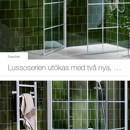
Duschar
Lussoserien utökas med två nya, vita duschväggar