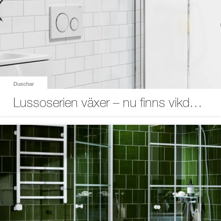
Duschar
Lussoserien växer – nu finns vikdörrarna även med frostat glas