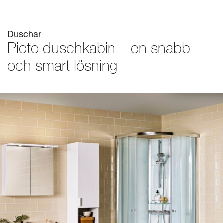
Mitt badrum
Arkitekter
Duschar
Produkter
Picto duschkabin – en snabb
Se alla
och smart lösning
Serier
Rita ditt badrum
Om Alterna
Inspiration
Showroom
Kontakta oss