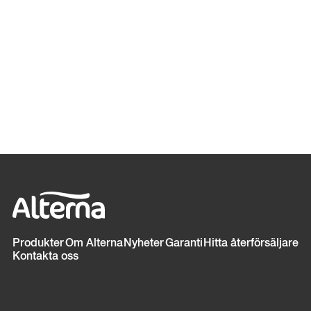
Sidfot
Produkter
Om Alterna
Nyheter
Garanti
Hitta återförsäljare
Kontakta oss