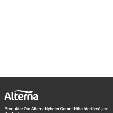
Sidfot
Produkter
Om Alterna
Nyheter
Garanti
Hitta återförsäljare