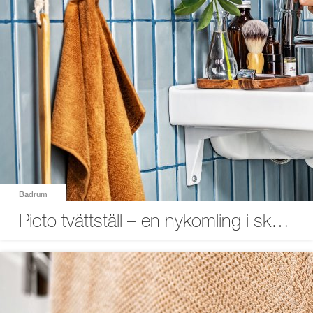
Badrum
Picto tvättställ – en nykomling i skön design