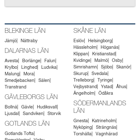
BLEKINGE LÄN
SKÅNE LÄN
Jämjö
Nättraby
Eslöv
Helsingborg
Hässleholm
Höganäs
DALARNAS LÄN
Klippan
Kristianstad
Kvidinge
Malmö
Osby
Avesta
Borlänge
Falun
Simrishamn
Sjöbo
Skanör
Krylbo
Linghed
Ludvika
Skurup
Svedala
Malung
Mora
Trelleborg
Tyringe
Smedjebacken
Sälen
Vejbystrand
Ystad
Åhus
Transtrand
Ängelholm
Ödåkra
GÄVLEBORGS LÄN
SÖDERMANLANDS
Bollnä
Gävle
Hudiksvall
LÄN
Ljusdal
Sandviken
Storvik
Gnesta
Katrineholm
GOTLANDS LÄN
Nyköping
Strängnäs
Gotlands Tofta
Torshälla
Vagnhärad