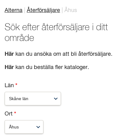
Alterna
Återförsäljare
Åhus
Länkstig
Mitt badrum
Arkitekter
Sök efter återförsäljare i ditt
Produkter
Se alla
område
Serier
Här
kan du ansöka om att bli återförsäljare.
Rita ditt badrum
Här
kan du beställa fler kataloger.
Om Alterna
Län
Inspiration
Showroom
Ort
Kontakta oss