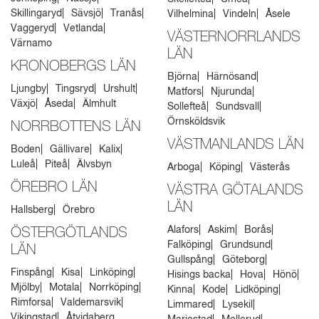
Skillingaryd
Sävsjö
Tranås
Vilhelmina
Vindeln
Åsele
Vaggeryd
Vetlanda
VÄSTERNORRLANDS
Värnamo
LÄN
KRONOBERGS LÄN
Björna
Härnösand
Ljungby
Tingsryd
Urshult
Matfors
Njurunda
Växjö
Åseda
Älmhult
Sollefteå
Sundsvall
Örnsköldsvik
NORRBOTTENS LÄN
VÄSTMANLANDS LÄN
Boden
Gällivare
Kalix
Luleå
Piteå
Älvsbyn
Arboga
Köping
Västerås
ÖREBRO LÄN
VÄSTRA GÖTALANDS
LÄN
Hallsberg
Örebro
Alafors
Askim
Borås
ÖSTERGÖTLANDS
Falköping
Grundsund
LÄN
Gullspång
Göteborg
Finspång
Kisa
Linköping
Hisings backa
Hova
Hönö
Mjölby
Motala
Norrköping
Kinna
Kode
Lidköping
Rimforsa
Valdemarsvik
Limmared
Lysekil
Vikingstad
Åtvidaberg