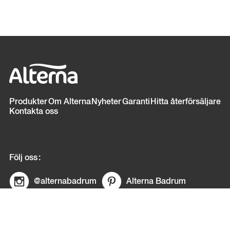
Sidfot
Produkter
Om Alterna
Nyheter
Garanti
Hitta återförsäljare
Kontakta oss
Följ oss
@alternabadrum
Alterna Badrum