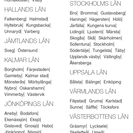
Romakloster
Visby
STOCKHOLMS LÄN
HALLANDS LÄN
Bro
Bromma
Gustavsberg
Falkenberg
Halmstad
Haninge
Hägersten
Hölö
Hyltebruk
Kungsbacka
Järfälla
Kungens kurva
Unnaryd
Varberg
Lidingö
Ljusterö
Märsta
Skogås
Skå
Skärholmen
JÄMTLANDS LÄN
Sollentuna
Stockholm
Sveg
Östersund
Södertälje
Tungelsta
Täby
Upplands väsby
Vällingby
KALMAR LÄN
Åkersberga
Borgholm
Färjestaden
UPPSALA LÄN
Gamleby
Kalmar stad
Mönsterås
Mörbylånga
Bålsta
Bälinge
Enköping
Nybro
Oskarshamn
VÄRMLANDS LÄN
Vimmerby
Västervik
Filipstad
Grums
Karlstad
JÖNKÖPINGS LÄN
Sunne
Säffle
Töcksfors
Aneby
Bodafors
VÄSTERBOTTENS LÄN
Ekenässjön
Eksjö
Gislaved
Gnosjö
Habo
Gräsmyr
Lycksele
Jönköping
Nässjö
Skellefteå
Umeå