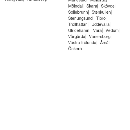
Mariestad
Mellerud
Mölndal
Skara
Skövde
Sollebrunn
Stenkullen
Stenungsund
Tibro
Trollhättan
Uddevalla
Ulricehamn
Vara
Vedum
Vårgårda
Vänersborg
Västra frölunda
Åmål
Öckerö