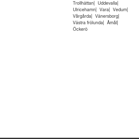
Trollhättan
Uddevalla
Ulricehamn
Vara
Vedum
Vårgårda
Vänersborg
Västra frölunda
Åmål
Öckerö