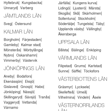
Hyltebruk
Kungsbacka
Järfälla
Kungens kurva
Unnaryd
Varberg
Lidingö
Ljusterö
Märsta
Skogås
Skå
Skärholmen
JÄMTLANDS LÄN
Sollentuna
Stockholm
Sveg
Östersund
Södertälje
Tungelsta
Täby
Upplands väsby
Vällingby
KALMAR LÄN
Åkersberga
Borgholm
Färjestaden
UPPSALA LÄN
Gamleby
Kalmar stad
Mönsterås
Mörbylånga
Bålsta
Bälinge
Enköping
Nybro
Oskarshamn
VÄRMLANDS LÄN
Vimmerby
Västervik
Filipstad
Grums
Karlstad
JÖNKÖPINGS LÄN
Sunne
Säffle
Töcksfors
Aneby
Bodafors
VÄSTERBOTTENS LÄN
Ekenässjön
Eksjö
Gislaved
Gnosjö
Habo
Gräsmyr
Lycksele
Jönköping
Nässjö
Skellefteå
Umeå
Skillingaryd
Sävsjö
Tranås
Vilhelmina
Vindeln
Åsele
Vaggeryd
Vetlanda
VÄSTERNORRLANDS
Värnamo