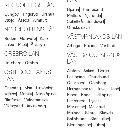
LÄN
KRONOBERGS LÄN
Björna
Härnösand
Ljungby
Tingsryd
Urshult
Matfors
Njurunda
Växjö
Åseda
Älmhult
Sollefteå
Sundsvall
Örnsköldsvik
NORRBOTTENS LÄN
VÄSTMANLANDS LÄN
Boden
Gällivare
Kalix
Luleå
Piteå
Älvsbyn
Arboga
Köping
Västerås
ÖREBRO LÄN
VÄSTRA GÖTALANDS
LÄN
Hallsberg
Örebro
Alafors
Askim
Borås
ÖSTERGÖTLANDS
Falköping
Grundsund
LÄN
Gullspång
Göteborg
Finspång
Kisa
Linköping
Hisings backa
Hova
Hönö
Mjölby
Motala
Norrköping
Kinna
Kode
Lidköping
Rimforsa
Valdemarsvik
Limmared
Lysekil
Vikingstad
Åtvidaberg
Mariestad
Mellerud
Mölndal
Skara
Skövde
Sollebrunn
Stenkullen
Stenungsund
Tibro