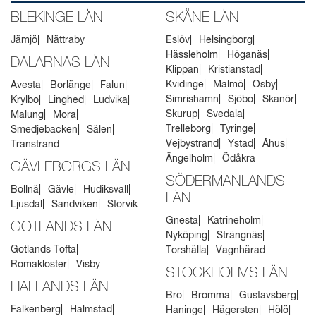
BLEKINGE LÄN
SKÅNE LÄN
Jämjö
Nättraby
Eslöv
Helsingborg
Hässleholm
Höganäs
DALARNAS LÄN
Klippan
Kristianstad
Kvidinge
Malmö
Osby
Avesta
Borlänge
Falun
Simrishamn
Sjöbo
Skanör
Krylbo
Linghed
Ludvika
Skurup
Svedala
Malung
Mora
Trelleborg
Tyringe
Smedjebacken
Sälen
Vejbystrand
Ystad
Åhus
Transtrand
Ängelholm
Ödåkra
GÄVLEBORGS LÄN
SÖDERMANLANDS
Bollnä
Gävle
Hudiksvall
LÄN
Ljusdal
Sandviken
Storvik
Gnesta
Katrineholm
GOTLANDS LÄN
Nyköping
Strängnäs
Gotlands Tofta
Torshälla
Vagnhärad
Romakloster
Visby
STOCKHOLMS LÄN
HALLANDS LÄN
Bro
Bromma
Gustavsberg
Falkenberg
Halmstad
Haninge
Hägersten
Hölö