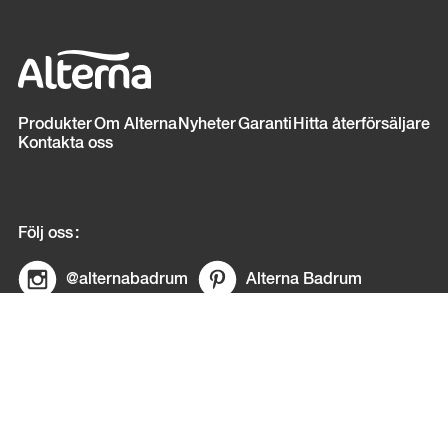
Sidfot
Produkter
Om Alterna
Nyheter
Garanti
Hitta återförsäljare
Kontakta oss
Följ oss
@alternabadrum
Alterna Badrum
© Copyright Alterna