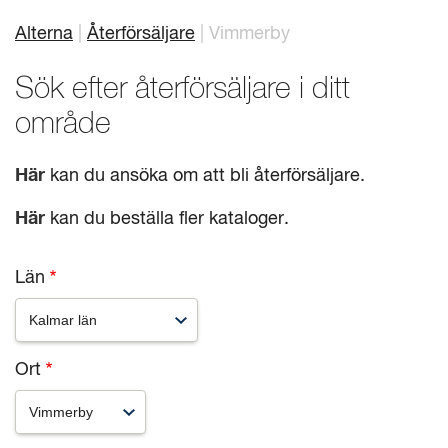
Alterna
Återförsäljare
Vimmerby
Länkstig
Mitt badrum
Arkitekter
Sök efter återförsäljare i ditt
Produkter
Se alla
område
Serier
Här
kan du ansöka om att bli återförsäljare.
Rita ditt badrum
Här
kan du beställa fler kataloger.
Om Alterna
Län
Inspiration
Showroom
Ort
Kontakta oss