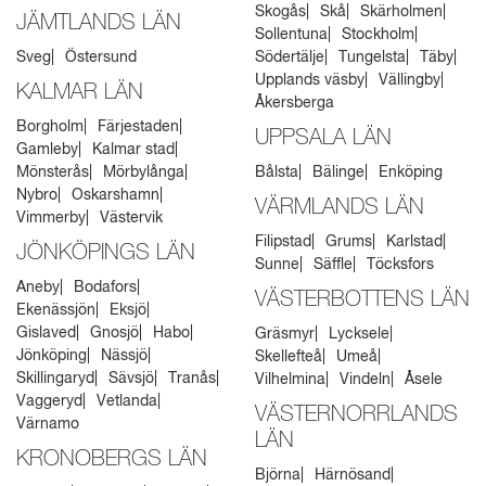
Skogås
Skå
Skärholmen
JÄMTLANDS LÄN
Sollentuna
Stockholm
Sveg
Östersund
Södertälje
Tungelsta
Täby
Upplands väsby
Vällingby
KALMAR LÄN
Åkersberga
Borgholm
Färjestaden
UPPSALA LÄN
Gamleby
Kalmar stad
Mönsterås
Mörbylånga
Bålsta
Bälinge
Enköping
Nybro
Oskarshamn
VÄRMLANDS LÄN
Vimmerby
Västervik
Filipstad
Grums
Karlstad
JÖNKÖPINGS LÄN
Sunne
Säffle
Töcksfors
Aneby
Bodafors
VÄSTERBOTTENS LÄN
Ekenässjön
Eksjö
Gislaved
Gnosjö
Habo
Gräsmyr
Lycksele
Jönköping
Nässjö
Skellefteå
Umeå
Skillingaryd
Sävsjö
Tranås
Vilhelmina
Vindeln
Åsele
Vaggeryd
Vetlanda
VÄSTERNORRLANDS
Värnamo
LÄN
KRONOBERGS LÄN
Björna
Härnösand