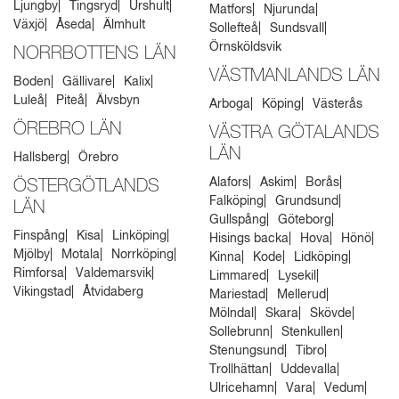
Ljungby
Tingsryd
Urshult
Matfors
Njurunda
Växjö
Åseda
Älmhult
Sollefteå
Sundsvall
Örnsköldsvik
NORRBOTTENS LÄN
VÄSTMANLANDS LÄN
Boden
Gällivare
Kalix
Luleå
Piteå
Älvsbyn
Arboga
Köping
Västerås
ÖREBRO LÄN
VÄSTRA GÖTALANDS
LÄN
Hallsberg
Örebro
Alafors
Askim
Borås
ÖSTERGÖTLANDS
Falköping
Grundsund
LÄN
Gullspång
Göteborg
Finspång
Kisa
Linköping
Hisings backa
Hova
Hönö
Mjölby
Motala
Norrköping
Kinna
Kode
Lidköping
Rimforsa
Valdemarsvik
Limmared
Lysekil
Vikingstad
Åtvidaberg
Mariestad
Mellerud
Mölndal
Skara
Skövde
Sollebrunn
Stenkullen
Stenungsund
Tibro
Trollhättan
Uddevalla
Ulricehamn
Vara
Vedum