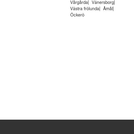
Vårgårda
Vänersborg
Västra frölunda
Åmål
Öckerö