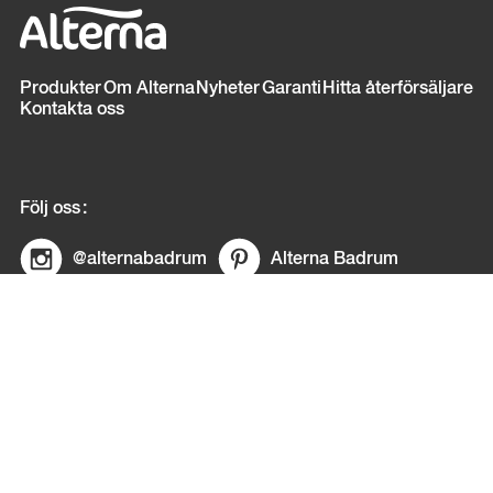
Sidfot
Produkter
Om Alterna
Nyheter
Garanti
Hitta återförsäljare
Kontakta oss
Följ oss
@alternabadrum
Alterna Badrum
© Copyright Alterna
E-post:
info@alternabadrum.se