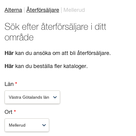
Alterna
Återförsäljare
Mellerud
Länkstig
Mitt badrum
Arkitekter
Sök efter återförsäljare i ditt
Produkter
Se alla
område
Serier
Här
kan du ansöka om att bli återförsäljare.
Rita ditt badrum
Här
kan du beställa fler kataloger.
Om Alterna
Län
Inspiration
Showroom
Ort
Kontakta oss