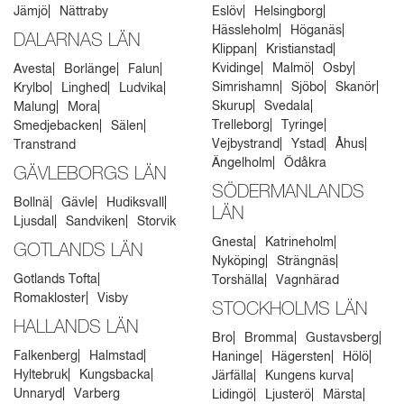
Jämjö
Nättraby
Eslöv
Helsingborg
Hässleholm
Höganäs
DALARNAS LÄN
Klippan
Kristianstad
Kvidinge
Malmö
Osby
Avesta
Borlänge
Falun
Simrishamn
Sjöbo
Skanör
Krylbo
Linghed
Ludvika
Skurup
Svedala
Malung
Mora
Trelleborg
Tyringe
Smedjebacken
Sälen
Vejbystrand
Ystad
Åhus
Transtrand
Ängelholm
Ödåkra
GÄVLEBORGS LÄN
SÖDERMANLANDS
Bollnä
Gävle
Hudiksvall
LÄN
Ljusdal
Sandviken
Storvik
Gnesta
Katrineholm
GOTLANDS LÄN
Nyköping
Strängnäs
Gotlands Tofta
Torshälla
Vagnhärad
Romakloster
Visby
STOCKHOLMS LÄN
HALLANDS LÄN
Bro
Bromma
Gustavsberg
Falkenberg
Halmstad
Haninge
Hägersten
Hölö
Hyltebruk
Kungsbacka
Järfälla
Kungens kurva
Unnaryd
Varberg
Lidingö
Ljusterö
Märsta