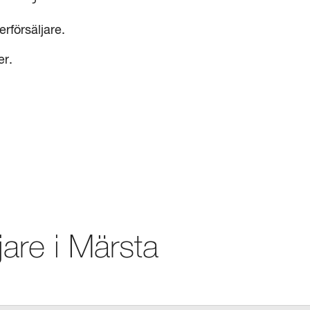
erförsäljare.
er.
jare i
Märsta