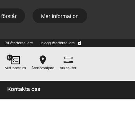
 förstår
Mer information
Bli återförsäljare
Inlogg Återförsäljare
Main navigation
0
Mitt badrum
Återförsäljare
Arkitekter
Kontakta oss