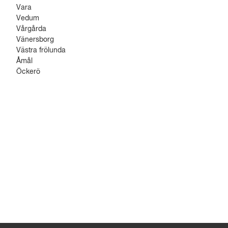
Vara
Vedum
Vårgårda
Vänersborg
Västra frölunda
Åmål
Öckerö