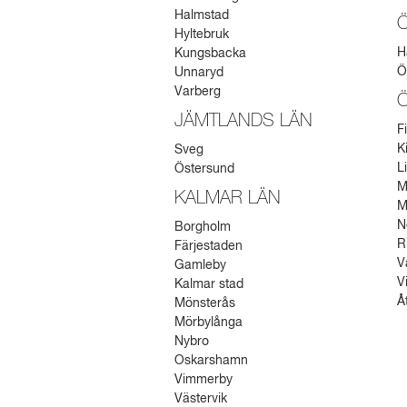
Halmstad
Hyltebruk
H
Kungsbacka
Ö
Unnaryd
Varberg
JÄMTLANDS LÄN
F
K
Sveg
L
Östersund
M
KALMAR LÄN
M
N
Borgholm
R
Färjestaden
V
Gamleby
V
Kalmar stad
Å
Mönsterås
Mörbylånga
Nybro
Oskarshamn
Vimmerby
Västervik