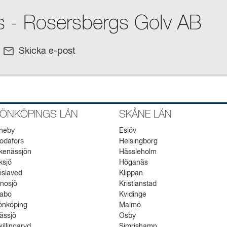
 - Rosersbergs Golv AB
Skicka e-post
JÖNKÖPINGS LÄN
SKÅNE LÄN
neby
Eslöv
odafors
Helsingborg
kenässjön
Hässleholm
ksjö
Höganäs
islaved
Klippan
nosjö
Kristianstad
abo
Kvidinge
önköping
Malmö
ässjö
Osby
killingaryd
Simrishamn