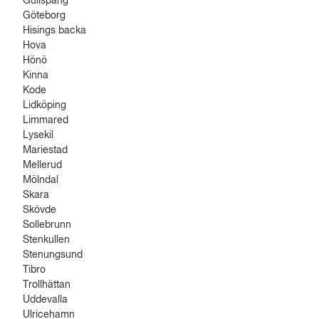
Gullspång
Göteborg
Hisings backa
Hova
Hönö
Kinna
Kode
Lidköping
Limmared
Lysekil
Mariestad
Mellerud
Mölndal
Skara
Skövde
Sollebrunn
Stenkullen
Stenungsund
Tibro
Trollhättan
Uddevalla
Ulricehamn