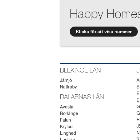
Happy Homes
Klicka för att visa nummer
BLEKINGE LÄN
Jämjö
A
Nättraby
B
E
DALARNAS LÄN
E
G
Avesta
G
Borlänge
H
Falun
J
Krylbo
N
Linghed
S