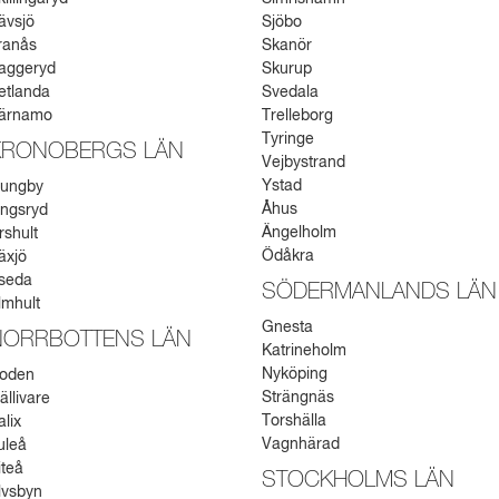
ävsjö
Sjöbo
ranås
Skanör
aggeryd
Skurup
etlanda
Svedala
ärnamo
Trelleborg
Tyringe
KRONOBERGS LÄN
Vejbystrand
Ystad
jungby
Åhus
ingsryd
Ängelholm
rshult
Ödåkra
äxjö
seda
SÖDERMANLANDS LÄN
lmhult
Gnesta
NORRBOTTENS LÄN
Katrineholm
Nyköping
oden
Strängnäs
ällivare
Torshälla
alix
Vagnhärad
uleå
iteå
STOCKHOLMS LÄN
lvsbyn