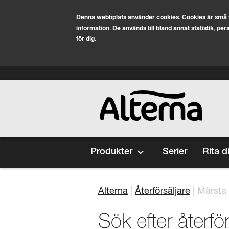
Denna webbplats använder cookies. Cookies är små t
information. De används till bland annat statistik, pe
för dig.
Hoppa till huvudinnehåll
Category
Produkter
Serier
Rita d
Alterna
Återförsäljare
Märsta
Länkstig
Sök efter återfö