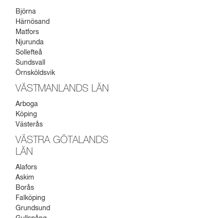
Björna
Härnösand
Matfors
Njurunda
Sollefteå
Sundsvall
Örnsköldsvik
VÄSTMANLANDS LÄN
Arboga
Köping
Västerås
VÄSTRA GÖTALANDS
LÄN
Alafors
Askim
Borås
Falköping
Grundsund