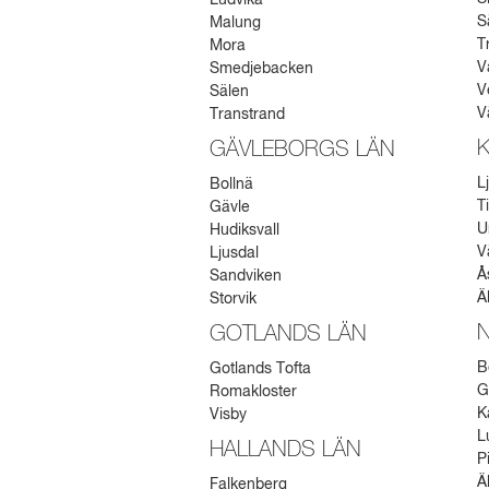
Ludvika
S
Malung
T
Mora
V
Smedjebacken
V
Sälen
V
Transtrand
GÄVLEBORGS LÄN
L
Bollnä
T
Gävle
U
Hudiksvall
V
Ljusdal
Å
Sandviken
Ä
Storvik
GOTLANDS LÄN
B
Gotlands Tofta
G
Romakloster
K
Visby
L
HALLANDS LÄN
P
Ä
Falkenberg