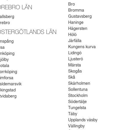
Bro
ÖREBRO LÄN
Bromma
Gustavsberg
allsberg
Haninge
rebro
Hägersten
ÖSTERGÖTLANDS LÄN
Hölö
Järfälla
inspång
Kungens kurva
isa
Lidingö
inköping
Ljusterö
jölby
Märsta
otala
Skogås
orrköping
Skå
imforsa
Skärholmen
aldemarsvik
Sollentuna
ikingstad
Stockholm
tvidaberg
Södertälje
Tungelsta
Täby
Upplands väsby
Vällingby