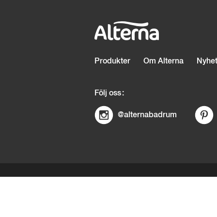
Sidfot
Produkter
Om Alterna
Nyhet
Följ oss
@alternabadrum
© Copyright Alterna
E-post:
info