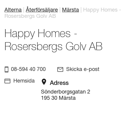
Alterna
Återförsäljare
Märsta
Happy Homes -
Länkstig
Mitt badrum
Arkitekter
Rosersbergs Golv AB
Produkter
Se alla
Happy Homes -
Serier
Rosersbergs Golv AB
Rita ditt badrum
Om Alterna
08-594 40 700
Skicka e-post
Hemsida
Adress
Inspiration
Sönderborgsgatan 2
Showroom
195 30 Märsta
Kontakta oss