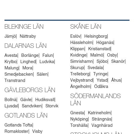
BLEKINGE LÄN
SKÅNE LÄN
Jämjö
Nättraby
Eslöv
Helsingborg
Hässleholm
Höganäs
DALARNAS LÄN
Klippan
Kristianstad
Kvidinge
Malmö
Osby
Avesta
Borlänge
Falun
Simrishamn
Sjöbo
Skanör
Krylbo
Linghed
Ludvika
Skurup
Svedala
Malung
Mora
Trelleborg
Tyringe
Smedjebacken
Sälen
Vejbystrand
Ystad
Åhus
Transtrand
Ängelholm
Ödåkra
GÄVLEBORGS LÄN
SÖDERMANLANDS
Bollnä
Gävle
Hudiksvall
LÄN
Ljusdal
Sandviken
Storvik
Gnesta
Katrineholm
GOTLANDS LÄN
Nyköping
Strängnäs
Gotlands Tofta
Torshälla
Vagnhärad
Romakloster
Visby