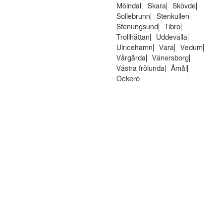
Mölndal
Skara
Skövde
Sollebrunn
Stenkullen
Stenungsund
Tibro
Trollhättan
Uddevalla
Ulricehamn
Vara
Vedum
Vårgårda
Vänersborg
Västra frölunda
Åmål
Öckerö