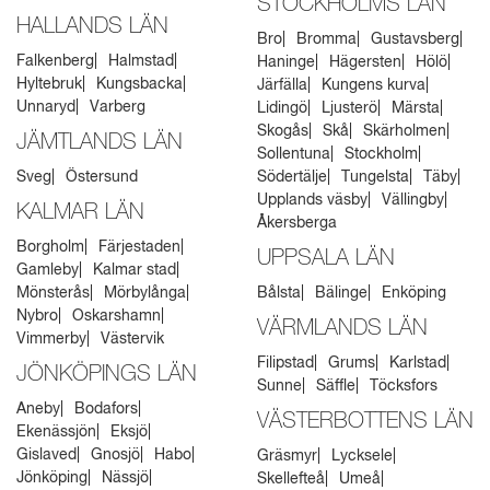
STOCKHOLMS LÄN
HALLANDS LÄN
Bro
Bromma
Gustavsberg
Falkenberg
Halmstad
Haninge
Hägersten
Hölö
Hyltebruk
Kungsbacka
Järfälla
Kungens kurva
Unnaryd
Varberg
Lidingö
Ljusterö
Märsta
Skogås
Skå
Skärholmen
JÄMTLANDS LÄN
Sollentuna
Stockholm
Sveg
Östersund
Södertälje
Tungelsta
Täby
Upplands väsby
Vällingby
KALMAR LÄN
Åkersberga
Borgholm
Färjestaden
UPPSALA LÄN
Gamleby
Kalmar stad
Mönsterås
Mörbylånga
Bålsta
Bälinge
Enköping
Nybro
Oskarshamn
VÄRMLANDS LÄN
Vimmerby
Västervik
Filipstad
Grums
Karlstad
JÖNKÖPINGS LÄN
Sunne
Säffle
Töcksfors
Aneby
Bodafors
VÄSTERBOTTENS LÄN
Ekenässjön
Eksjö
Gislaved
Gnosjö
Habo
Gräsmyr
Lycksele
Jönköping
Nässjö
Skellefteå
Umeå