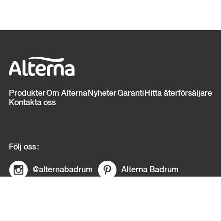
Sidfot
Produkter
Om Alterna
Nyheter
Garanti
Hitta återförsäljare
Kontakta oss
Följ oss
@alternabadrum
Alterna Badrum