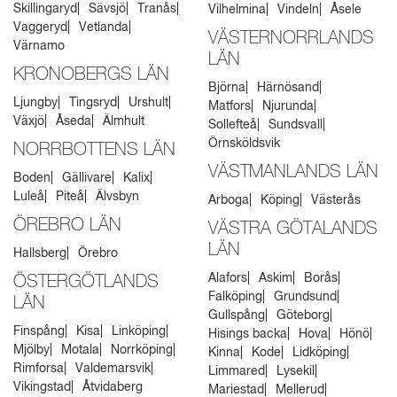
Skillingaryd
Sävsjö
Tranås
Vilhelmina
Vindeln
Åsele
Vaggeryd
Vetlanda
VÄSTERNORRLANDS
Värnamo
LÄN
KRONOBERGS LÄN
Björna
Härnösand
Ljungby
Tingsryd
Urshult
Matfors
Njurunda
Växjö
Åseda
Älmhult
Sollefteå
Sundsvall
Örnsköldsvik
NORRBOTTENS LÄN
VÄSTMANLANDS LÄN
Boden
Gällivare
Kalix
Luleå
Piteå
Älvsbyn
Arboga
Köping
Västerås
ÖREBRO LÄN
VÄSTRA GÖTALANDS
LÄN
Hallsberg
Örebro
Alafors
Askim
Borås
ÖSTERGÖTLANDS
Falköping
Grundsund
LÄN
Gullspång
Göteborg
Finspång
Kisa
Linköping
Hisings backa
Hova
Hönö
Mjölby
Motala
Norrköping
Kinna
Kode
Lidköping
Rimforsa
Valdemarsvik
Limmared
Lysekil
Vikingstad
Åtvidaberg
Mariestad
Mellerud