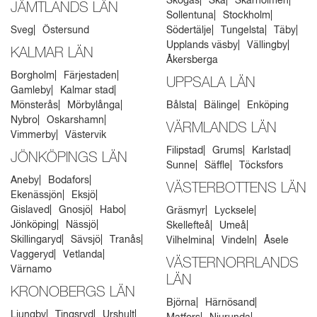
Skogås
Skå
Skärholmen
JÄMTLANDS LÄN
Sollentuna
Stockholm
Sveg
Östersund
Södertälje
Tungelsta
Täby
Upplands väsby
Vällingby
KALMAR LÄN
Åkersberga
Borgholm
Färjestaden
UPPSALA LÄN
Gamleby
Kalmar stad
Mönsterås
Mörbylånga
Bålsta
Bälinge
Enköping
Nybro
Oskarshamn
VÄRMLANDS LÄN
Vimmerby
Västervik
Filipstad
Grums
Karlstad
JÖNKÖPINGS LÄN
Sunne
Säffle
Töcksfors
Aneby
Bodafors
VÄSTERBOTTENS LÄN
Ekenässjön
Eksjö
Gislaved
Gnosjö
Habo
Gräsmyr
Lycksele
Jönköping
Nässjö
Skellefteå
Umeå
Skillingaryd
Sävsjö
Tranås
Vilhelmina
Vindeln
Åsele
Vaggeryd
Vetlanda
VÄSTERNORRLANDS
Värnamo
LÄN
KRONOBERGS LÄN
Björna
Härnösand
Ljungby
Tingsryd
Urshult