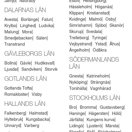
Jämjö
Nättraby
Eslöv
Helsingborg
Hässleholm
Höganäs
DALARNAS LÄN
Klippan
Kristianstad
Kvidinge
Malmö
Osby
Avesta
Borlänge
Falun
Simrishamn
Sjöbo
Skanör
Krylbo
Linghed
Ludvika
Skurup
Svedala
Malung
Mora
Trelleborg
Tyringe
Smedjebacken
Sälen
Vejbystrand
Ystad
Åhus
Transtrand
Ängelholm
Ödåkra
GÄVLEBORGS LÄN
SÖDERMANLANDS
Bollnä
Gävle
Hudiksvall
LÄN
Ljusdal
Sandviken
Storvik
Gnesta
Katrineholm
GOTLANDS LÄN
Nyköping
Strängnäs
Gotlands Tofta
Torshälla
Vagnhärad
Romakloster
Visby
STOCKHOLMS LÄN
HALLANDS LÄN
Bro
Bromma
Gustavsberg
Falkenberg
Halmstad
Haninge
Hägersten
Hölö
Hyltebruk
Kungsbacka
Järfälla
Kungens kurva
Unnaryd
Varberg
Lidingö
Ljusterö
Märsta