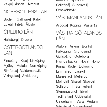
Matfors
Njurunda
Växjö
Åseda
Älmhult
Sollefteå
Sundsvall
Örnsköldsvik
NORRBOTTENS LÄN
VÄSTMANLANDS LÄN
Boden
Gällivare
Kalix
Luleå
Piteå
Älvsbyn
Arboga
Köping
Västerås
ÖREBRO LÄN
VÄSTRA GÖTALANDS
LÄN
Hallsberg
Örebro
Alafors
Askim
Borås
ÖSTERGÖTLANDS
Falköping
Grundsund
LÄN
Gullspång
Göteborg
Finspång
Kisa
Linköping
Hisings backa
Hova
Hönö
Mjölby
Motala
Norrköping
Kinna
Kode
Lidköping
Rimforsa
Valdemarsvik
Limmared
Lysekil
Vikingstad
Åtvidaberg
Mariestad
Mellerud
Mölndal
Skara
Skövde
Sollebrunn
Stenkullen
Stenungsund
Tibro
Trollhättan
Uddevalla
Ulricehamn
Vara
Vedum
Vårgårda
Vänersborg