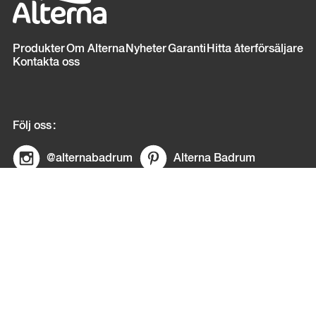
Sidfot
Produkter
Om Alterna
Nyheter
Garanti
Hitta återförsäljare
Kontakta oss
Följ oss
@alternabadrum
Alterna Badrum
© Copyright Alterna
E-post:
info@alternabadrum.se