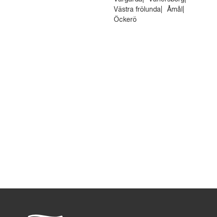
Västra frölunda
Åmål
Öckerö