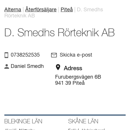
Alterna
Återförsäljare
Piteå
D. Smedhs
Länkstig
Mitt badrum
Arkitekter
Rörteknik AB
Produkter
Se alla
D. Smedhs Rörteknik AB
Serier
Rita ditt badrum
0738252535
Skicka e-post
Daniel Smedh
Om Alterna
Adress
Furubergsvägen 6B
Inspiration
941 39 Piteå
Showroom
Kontakta oss
BLEKINGE LÄN
SKÅNE LÄN